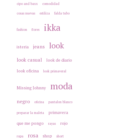
cipo and baxx
comodidad
cosas nuevas
estiliza
falda tubo
ikka
fashion
flores
look
jeans
isteria
look casual
look de diario
look oficina
look primaveral
moda
Missing Johnny
negro
oficina
pantalon blanco
primavera
preparar la maleta
que me pongo
rojo
rayas
rosa
shop
ropa
short