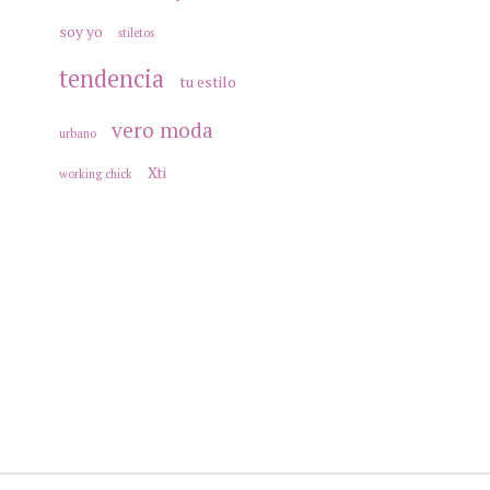
soy yo
stiletos
tendencia
tu estilo
vero moda
urbano
Xti
working chick